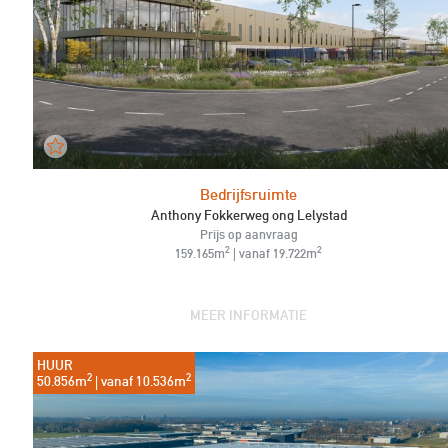
Bedrijfsruimte
Anthony Fokkerweg ong Lelystad
Prijs op aanvraag
2
2
159.165m
| vanaf 19.722m
MEER INFORMATIE
HUUR
2
2
50.856m
| vanaf 10.536m