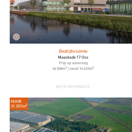
Bedrijfsruimte
Maaskade 17 Oss
Prijs op aanvraag
2
2
46.508m
| vanaf 14.633m
MEER INFORMATIE
HUUR
2
31.357m