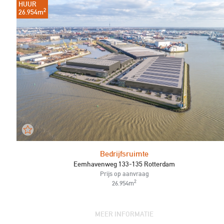
HUUR
2
26.954m
Bedrijfsruimte
Eemhavenweg 133-135 Rotterdam
Prijs op aanvraag
2
26.954m
MEER INFORMATIE