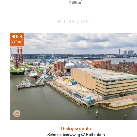
2
5.056m
MEER INFORMATIE
HUUR
2
970m
Bedrijfsruimte
Scheepsbouwweg 67 Rotterdam