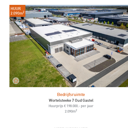
HUUR
2
2.090m
Bedrijfsruimte
Wortelsteeke 7 Oud Gastel
Huurprijs € 198.000,- per jaar
2
2.090m