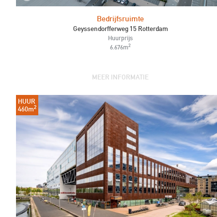
Bedrijfsruimte
Geyssendorfferweg 15 Rotterdam
Huurprijs
2
6.676m
MEER INFORMATIE
HUUR
2
460m