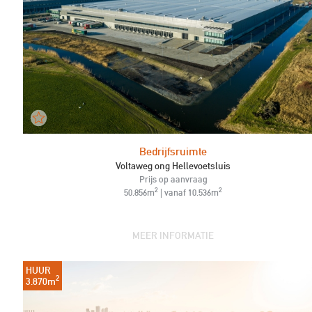
Bedrijfsruimte
Voltaweg ong Hellevoetsluis
Prijs op aanvraag
2
2
50.856m
| vanaf 10.536m
MEER INFORMATIE
HUUR
2
3.870m