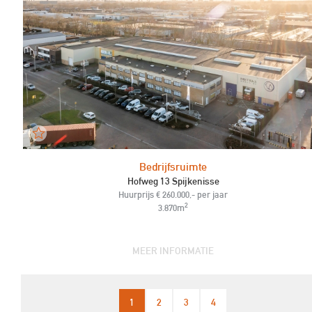
Bedrijfsruimte
Hofweg 13 Spijkenisse
Huurprijs € 260.000,- per jaar
2
3.870m
MEER INFORMATIE
1
2
3
4