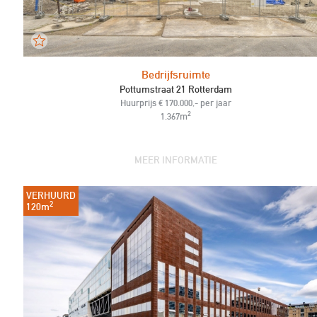
Bedrijfsruimte
Pottumstraat 21 Rotterdam
Huurprijs € 170.000,- per jaar
2
1.367m
MEER INFORMATIE
VERHUURD
2
120m