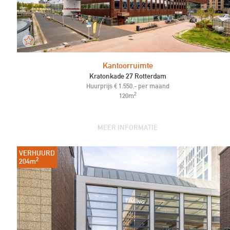
Kantoorruimte
Kratonkade 27 Rotterdam
Huurprijs € 1.550,- per maand
2
120m
MEER INFORMATIE
VERHUURD
2
204m