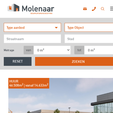
010 - 820
info@mlnr.nl
Type aanbod
Type Object
Bedrijfsrui
Kanto
Wink
van
tot
Metrage
Vastgoedbeleggin
Ove
RESET
HUUR
2
2
46.508m
| vanaf 14.633m