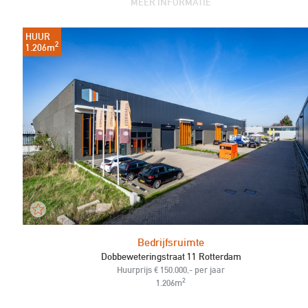
MEER INFORMATIE
HUUR
2
1.206m
Bedrijfsruimte
Dobbeweteringstraat 11 Rotterdam
Huurprijs € 150.000,- per jaar
2
1.206m