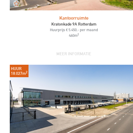
Kantoorruimte
Kratonkade 9A Rotterdam
Huurprijs € 5.450,- per maand
2
460m
MEER INFORMATIE
HUUR
2
18.027m