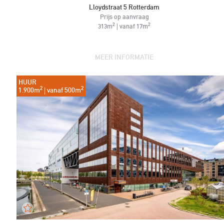
Lloydstraat 5 Rotterdam
Prijs op aanvraag
2
2
313m
| vanaf 17m
MEER INFORMATIE
HUUR
2
2
1.900m
| vanaf 500m