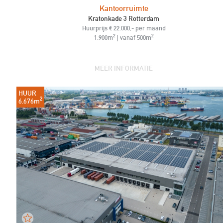
Kantoorruimte
Kratonkade 3 Rotterdam
Huurprijs € 22.000,- per maand
2
2
1.900m
| vanaf 500m
MEER INFORMATIE
HUUR
2
6.676m