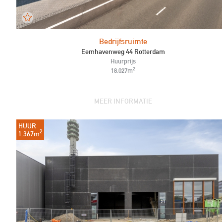
Bedrijfsruimte
Eemhavenweg 44 Rotterdam
Huurprijs
2
18.027m
MEER INFORMATIE
HUUR
2
1.367m