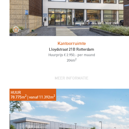
Kantoorruimte
Lloydstraat 21B Rotterdam
Huurprijs € 2.950,- per maand
2
204m
MEER INFORMATIE
HUUR
2
2
78.775m
| vanaf 11.392m