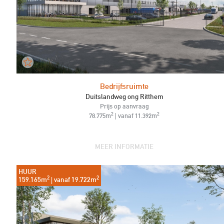
Bedrijfsruimte
Duitslandweg ong Ritthem
Prijs op aanvraag
2
2
78.775m
| vanaf 11.392m
MEER INFORMATIE
HUUR
2
2
159.165m
| vanaf 19.722m