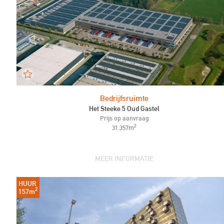
Bedrijfsruimte
Het Steeke 5 Oud Gastel
Prijs op aanvraag
2
31.357m
MEER INFORMATIE
HUUR
2
157m