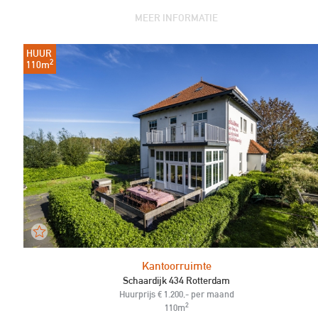
MEER INFORMATIE
HUUR
2
110m
Kantoorruimte
Schaardijk 434 Rotterdam
Huurprijs € 1.200,- per maand
2
110m