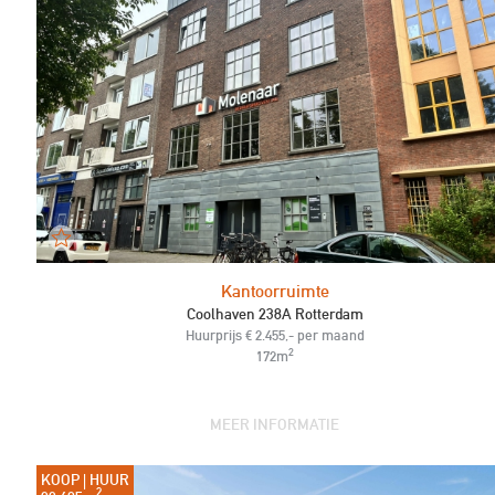
Kantoorruimte
Coolhaven 238A Rotterdam
Huurprijs € 2.455,- per maand
2
172m
MEER INFORMATIE
KOOP | HUUR
2