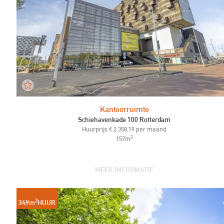
Kantoorruimte
Schiehavenkade 100 Rotterdam
Huurprijs € 2.358,19 per maand
2
157m
MEER INFORMATIE
2
349m
HUUR