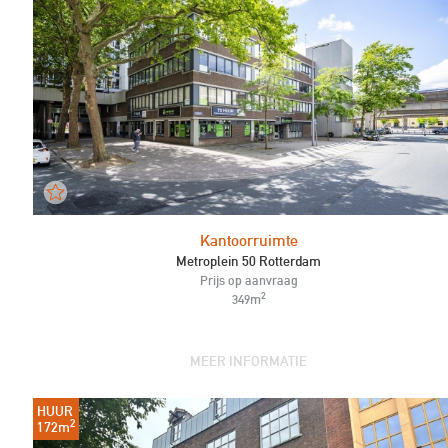
Kantoorruimte
Metroplein 50 Rotterdam
Prijs op aanvraag
2
349m
MEER INFORMATIE
HUUR
2
172m