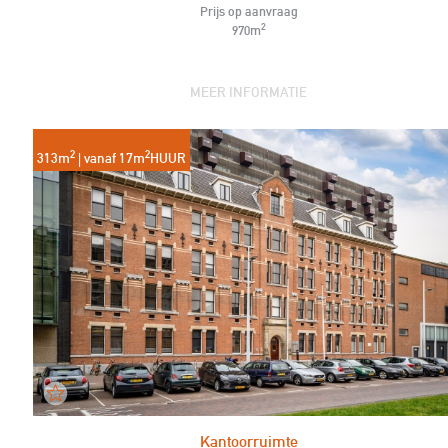
Prijs op aanvraag
2
970m
MEER INFORMATIE
2
2
313m
| vanaf 17m
HUUR
Kantoorruimte