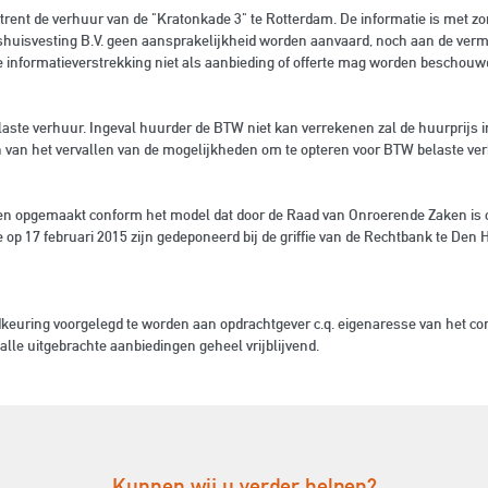
trent de verhuur van de "Kratonkade 3" te Rotterdam. De informatie is met z
fshuisvesting B.V. geen aansprakelijkheid worden aanvaard, noch aan de ver
e informatieverstrekking niet als aanbieding of offerte mag worden beschouw
aste verhuur. Ingeval huurder de BTW niet kan verrekenen zal de huurprijs 
 van het vervallen van de mogelijkheden om te opteren voor BTW belaste ver
n opgemaakt conform het model dat door de Raad van Onroerende Zaken is o
p 17 februari 2015 zijn gedeponeerd bij de griffie van de Rechtbank te De
dkeuring voorgelegd te worden aan opdrachtgever c.q. eigenaresse van het c
alle uitgebrachte aanbiedingen geheel vrijblijvend.
Kunnen wij u verder helpen?