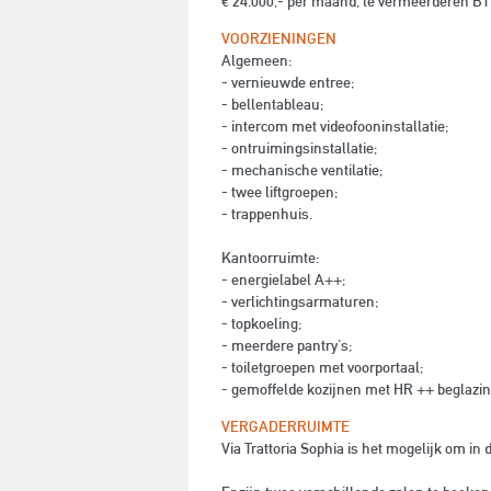
€ 24.000,- per maand, te vermeerderen BTW
VOORZIENINGEN
Algemeen:
- vernieuwde entree;
- bellentableau;
- intercom met videofooninstallatie;
- ontruimingsinstallatie;
- mechanische ventilatie;
- twee liftgroepen;
- trappenhuis.
Kantoorruimte:
- energielabel A++;
- verlichtingsarmaturen;
- topkoeling;
- meerdere pantry's;
- toiletgroepen met voorportaal;
- gemoffelde kozijnen met HR ++ beglazin
VERGADERRUIMTE
Via Trattoria Sophia is het mogelijk om in