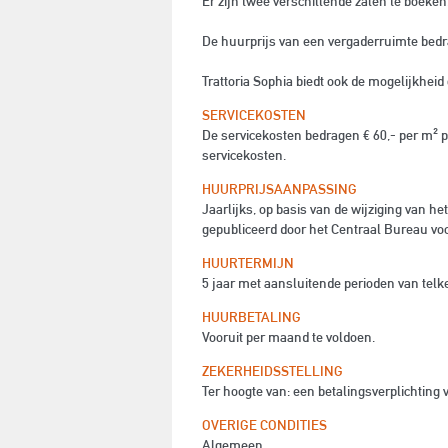
Er zijn twee verschillende zalen te boeken
De huurprijs van een vergaderruimte bedr
Trattoria Sophia biedt ook de mogelijkheid 
SERVICEKOSTEN
De servicekosten bedragen € 60,- per m² 
servicekosten.
HUURPRIJSAANPASSING
Jaarlijks, op basis van de wijziging van 
gepubliceerd door het Centraal Bureau voor
HUURTERMIJN
5 jaar met aansluitende perioden van telke
HUURBETALING
Vooruit per maand te voldoen.
ZEKERHEIDSSTELLING
Ter hoogte van: een betalingsverplichting
OVERIGE CONDITIES
Algemeen