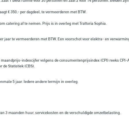
. Zaal 1 biedt ruimte voor 20 personen en zaal 2 voor 14 personen. Beiden zij
aagt € 350,- per dagdeel, te vermeerderen met BTW.
om catering af te nemen. Prijs is in overleg met Trattoria Sophia.
per jaar te vermeerderen met BTW. Een voorschot voor elektra- en verwarming
het maandprijs-indexcijfer volgens de consumentenprijsindex (CPI) reeks CPI-
 de Statistiek (CBS).
nmale 5 jaar. Iedere andere termijn in overleg.
 van 3 maanden huur, servicekosten en de verschuldigde omzetbelasting.