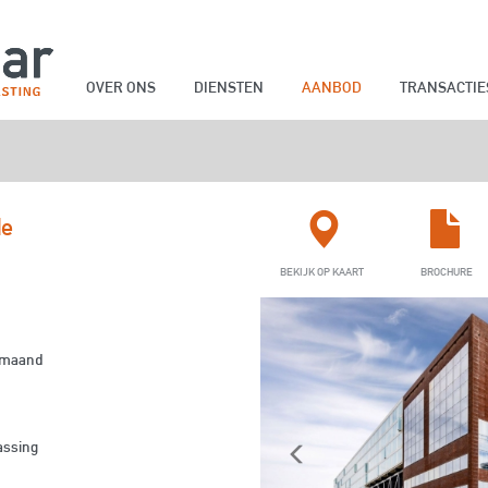
OVER ONS
DIENSTEN
AANBOD
TRANSACTIE
VERHUUR
VERKOOP
OVER ONS
VASTGOEDBELEGGINGEN
ONS TEAM
CARRIÈRE
HERONDERHANDELI
de
BEKIJK OP KAART
BROCHURE
r maand
assing
Previous