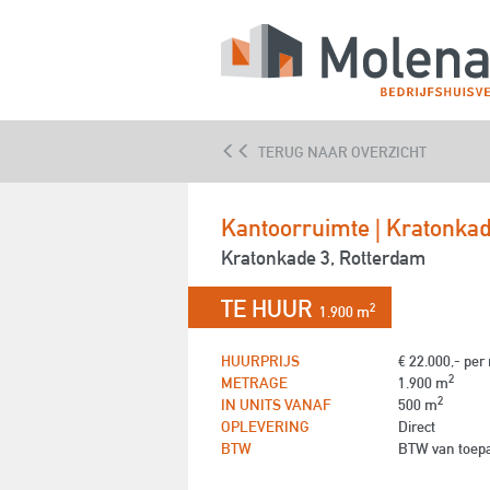
AANHUUR
AANKOOP
TERUG NAAR OVERZICHT
Kantoorruimte | Kratonka
Kratonkade 3, Rotterdam
TE HUUR
2
1.900 m
HUURPRIJS
€ 22.000,- pe
2
METRAGE
1.900 m
2
IN UNITS VANAF
500 m
OPLEVERING
Direct
BTW
BTW van toep