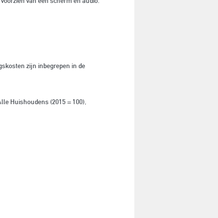
n voorzien van een scherm en audio.
skosten zijn inbegrepen in de
Alle Huishoudens (2015 = 100),