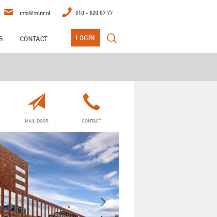
info@mlnr.nl
010 - 820 87 77
LOGIN
S
CONTACT
NGEN
BEDRIJFSTAXATIES
MAIL DOOR
CONTACT
Next