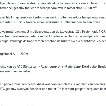
ige uitvoering van de elektriciteitsfabriek te herkennen als een architectuuric
nctioneel gebouw met een vloeroppervlak van in totaal circa 36.000 m².
flexibiliteit in gebruik van kantoor- en werkruimten waardoor het gebouw ee
nementen, studio's, horeca, woon-werkruimte, loftwoningen en een hotel.
wd multifunctioneel mediagebouw aan de Lloydstraat 23 / Kratonkade 1-27. 
aar het maritieme verleden van het Lloydkwartier. In Kraton vind je radio- en 
wnups. Vanwege de hoge ramen beschikt de ruimte over veel lichtinval en een 
rgielabel A++ (2022).
pzichte van de A15 (Rotterdam- Rozenburg), A16 (Rotterdam- Dordrecht- Bred
am, metro en watertaxi.
vijf parkeerplaatsen beschikbaar waarvan één plaats is voorzien van een elek
 STC gebouw waarvan één voor een motor. De jaarhuur per parkeerplaats bedr