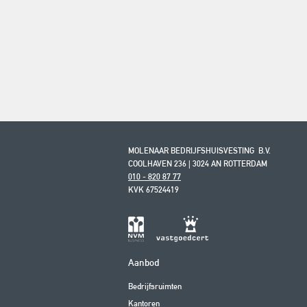
MOLENAAR BEDRIJFSHUISVESTING B.V.
COOLHAVEN 236 | 3024 AN ROTTERDAM
010 - 820 87 77
KVK 67524419
Aanbod
Bedrijfsruimten
Kantoren