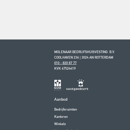
MOLENAAR BEDRIJFSHUISVESTING B.V.
COOLHAVEN 236 | 3024 AN ROTTERDAM
010 - 820 87 77
KVK 67524419
Aanbod
Bedrijfsruimten
Kantoren
Winkels