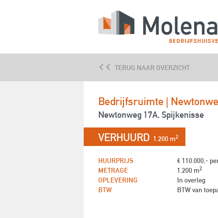
AANHUUR
AANKOOP
TERUG NAAR OVERZICHT
Bedrijfsruimte | Newtonw
Newtonweg 17A, Spijkenisse
VERHUURD
2
1.200 m
HUURPRIJS
€ 110.000,- per
2
METRAGE
1.200 m
OPLEVERING
In overleg
BTW
BTW van toep