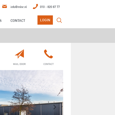
info@mlnr.nl
010 - 820 87 77
LOGIN
S
CONTACT
NGEN
BEDRIJFSTAXATIES
MAIL DOOR
CONTACT
Next