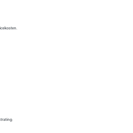
vicekosten.
trating;