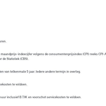
uren.
het maandprijs-indexcijfer volgens de consumentenprijsindex (CPI) reeks CPI-
 de Statistiek (CBS).
en van telkenmale 5 jaar. Iedere andere termijn in overleg.
cekosten te voldoen.
ur inclusief B.T.W. en voorschot servicekosten te voldoen.