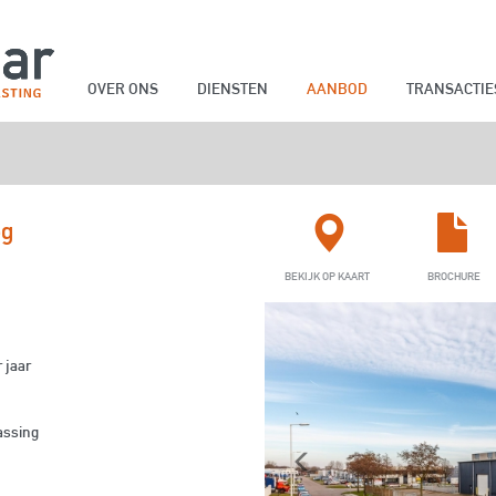
OVER ONS
DIENSTEN
AANBOD
TRANSACTIE
VERHUUR
VERKOOP
OVER ONS
VASTGOEDBELEGGINGEN
ONS TEAM
CARRIÈRE
HERONDERHANDELI
eg
BEKIJK OP KAART
BROCHURE
 jaar
assing
Previous