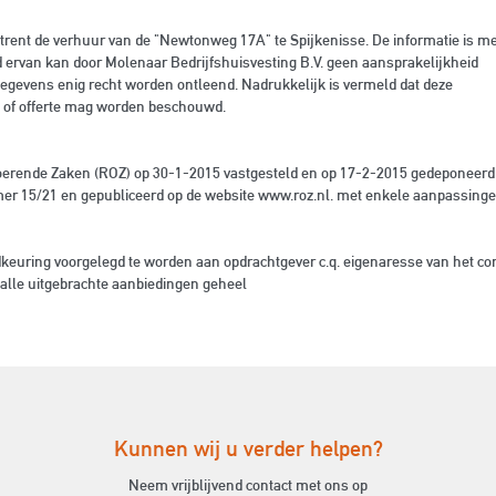
trent de verhuur van de "Newtonweg 17A" te Spijkenisse. De informatie is m
 ervan kan door Molenaar Bedrijfshuisvesting B.V. geen aansprakelijkheid
gevens enig recht worden ontleend. Nadrukkelijk is vermeld dat deze
g of offerte mag worden beschouwd.
erende Zaken (ROZ) op 30-1-2015 vastgesteld en op 17-2-2015 gedeponeerd bi
r 15/21 en gepubliceerd op de website www.roz.nl. met enkele aanpassingen
dkeuring voorgelegd te worden aan opdrachtgever c.q. eigenaresse van het c
 alle uitgebrachte aanbiedingen geheel
Kunnen wij u verder helpen?
Neem vrijblijvend contact met ons op