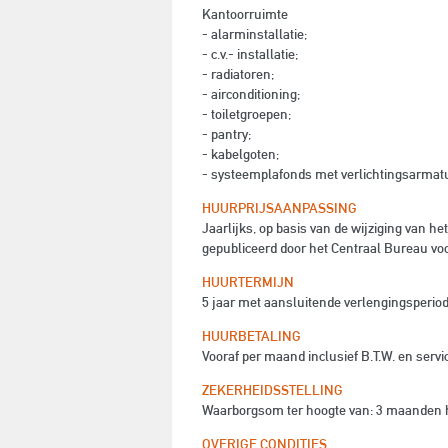
Kantoorruimte
- alarminstallatie;
- c.v.- installatie;
- radiatoren;
- airconditioning;
- toiletgroepen;
- pantry;
- kabelgoten;
- systeemplafonds met verlichtingsarmat
HUURPRIJSAANPASSING
Jaarlijks, op basis van de wijziging van 
gepubliceerd door het Centraal Bureau voor
HUURTERMIJN
5 jaar met aansluitende verlengingsperiod
HUURBETALING
Vooraf per maand inclusief B.T.W. en servi
ZEKERHEIDSSTELLING
Waarborgsom ter hoogte van: 3 maanden hu
OVERIGE CONDITIES