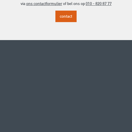
via
ons contactformulier
of bel ons op
010 - 820 87 77
contact