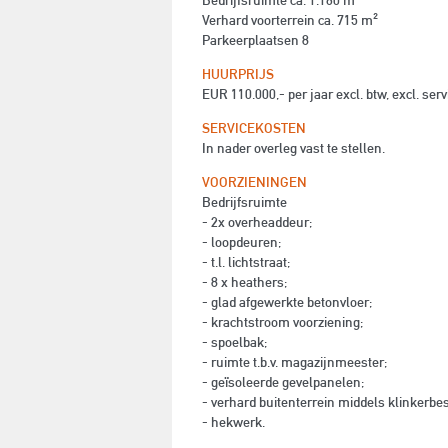
Bedrijfsruimte ca. 1.160 m²
Verhard voorterrein ca. 715 m²
Parkeerplaatsen 8
HUURPRIJS
EUR 110.000,- per jaar excl. btw, excl. ser
SERVICEKOSTEN
In nader overleg vast te stellen.
VOORZIENINGEN
Bedrijfsruimte
- 2x overheaddeur;
- loopdeuren;
- t.l. lichtstraat;
- 8 x heathers;
- glad afgewerkte betonvloer;
- krachtstroom voorziening;
- spoelbak;
- ruimte t.b.v. magazijnmeester;
- geïsoleerde gevelpanelen;
- verhard buitenterrein middels klinkerbes
- hekwerk.