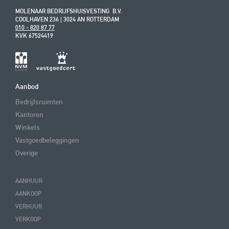
MOLENAAR BEDRIJFSHUISVESTING B.V.
COOLHAVEN 236 | 3024 AN ROTTERDAM
010 - 820 87 77
KVK 67524419
Aanbod
Bedrijfsruimten
Kantoren
Winkels
Vastgoedbeleggingen
Overige
AANHUUR
AANKOOP
VERHUUR
VERKOOP