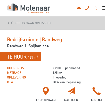
010 - 820
info@mlnr.nl
TERUG NAAR OVERZICHT
Bedrijfsrui
Bedrijfsruimte | Randweg
Kanto
Wink
Randweg 1, Spijkenisse
Vastgoedbeleggin
TE HUUR
Ove
2
125 m
HUURPRIJS
€ 2.500,- per maand
2
METRAGE
125 m
OPLEVERING
In overleg
BTW
BTW van toepassing
BEKIJK OP KAART
MAIL DOOR
CONTACT