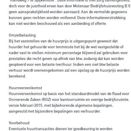
“Randweg 1 te Spijkenisse”. Deze informatie is met zorg samengesteld,
doch voor de juistheid ervan kan door Molenaar Bedrijfshuisvesting B.V.
geen aansprakelijkheid worden aanvaard. Aan de vermelde gegevens
kunnen geen rechten worden ontleend. Deze informatieverstrekking
kan niet worden beschouwd als een aanbieding of offerte.
Omzetbelasting
Bij het vaststellen van de huurprijs is uitgangspunt geweest dat
huurder het gehuurde voor tenminste het bij de wet vastgestelde of
nader vast te stellen minimum percentage blijvend zal gebruiken voor
prestaties die recht geven op aftrek van btw, zodanig dat kan worden
geopteerd voor een belaste (ver)huur. Indien een niet btw belaste
verhuur wordt overeengekomen zal een opslag op de huurprijs worden
berekend.
Huurovereenkomst
Huurovereenkomst op basis van het standaardmodel van de Raad voor
Onroerende Zaken (ROZ) voor kantoorruimte en overige bedrijfsruimte,
versie februari 2015, met bijbehorende algemene bepalingen,
aangevuld met bijzondere bepalingen van verhuurder.
Voorbehoud
Eventuele huurtransacties dienen ter goedkeuring te worden